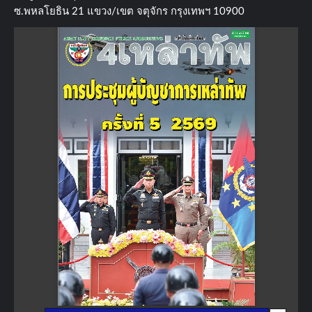
ซ.พหลโยธิน​ 21​ แขวง/เขต​ จตุจักร​ กรุงเทพฯ 10900