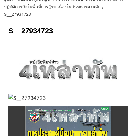
ปฏิบัติภารกิจในพื้นที่การสู้รบ เนื่องในวันทหารผ่านศึก
S__27934723
S__27934723