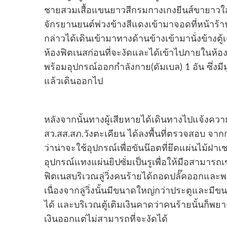
ชายสวมเสื้อแขนยาวสีกรมกางเกงยีนส์ขายาวใส
จักรยานยนต์พ่วงข้างสีแดงเข้ามาจอดที่หน้าร้
กล่าวได้เดินเข้ามาทางด้านข้างเข้ามานั่งข้างตู้
ห้องฟิตเนสก่อนที่จะงัดและได้เข้าไปภายในห้อ
พร้อมอุปกรณ์ออกกำลังกาย(ดัมเบล) 1 อัน ซึ่งมีม
แล้วเดินออกไป
หลังจากนั้นทางผู้เสียหายได้เดินทางไปแจ้งความท
สว.สส.สภ.วังตะเคียน ได้ลงพื้นที่ตรวจสอบ จ
ว่าน่าจะใช้อุปกรณ์เพื่อขันน๊อตที่ยึดแผ่นไม้ฝาเช
อุปกรณ์แทงแผ่นยิปซั่มเป็นรูเพื่อให้มือสามารถ
ฟิตเนสบริเวณลู่วิ่งคนร้ายได้ถอดปลั๊คออกแล
เนื่องจากลู่วิ่งนั้นมีขนาดใหญ่กว่าประตูและ
ได้ และบริเวณตู้เติมเงินคาดว่าคนร้ายนั้นก็พยา
เงินออกแต่ไม่สามารถที่จะงัดได้