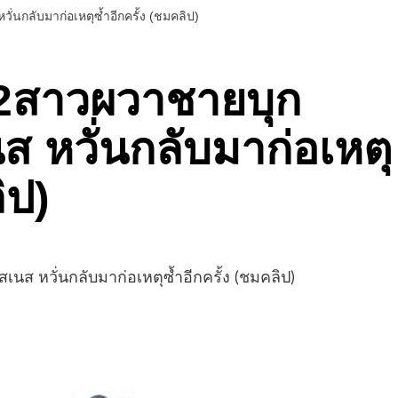
วั่นกลับมาก่อเหตุซ้ำอีกครั้ง (ชมคลิป)
้อง2สาวผวาชายบุก
นส หวั่นกลับมาก่อเหตุ
ิป)