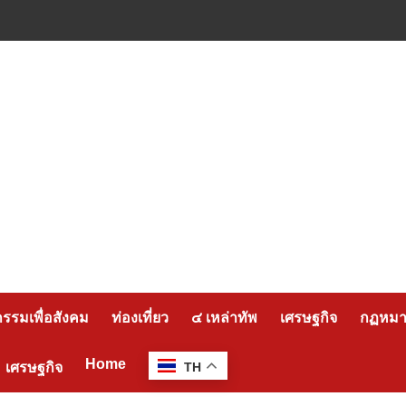
กรรมเพื่อสังคม
ท่องเที่ยว
๔ เหล่าทัพ
เศรษฐกิจ
กฏหมาย
Home
เศรษฐกิจ
TH