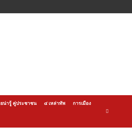
น่ารู้ คู่ประชาชน
๔ เหล่าทัพ
การเมือง