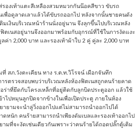
่รองเท้าแตะสีเหลืองสวมหมวกกันน๊อคสีขาว ขับรถ
านเพื่อดูลาดเลาแล้วได้ขับรถออกไป หลังจากนั้นชายคนดัง
เติมเงินบริเวณหน้าร้านนั่งอยู่นาน จึงลุกขึ้นไปบริเวณหลัง
งฟิตเนสอยู่นานจึงออกมาพร้อมกับอุกรณ์ที่ใช้ในการงัดแงะ
ูลค่า 2,000 บาท และรองเท้าผ้าใบ 2 คู่ คู่ละ 2,000 บาท
ี่ สภ.วังตะเคียน ทาง ร.ต.ท.วิโรจน์ เผือกจันทึก
ากการตรวจสอบพบว่าบริเวณหลังห้องฟิตเนสถูกคนร้ายคาด
อร่าที่ยึดกับโครงเหล็กที่อยู่ติดกับลูกบิดประตูออก แล้วใช้
เข้าไปหมุนลูกปิดจากข้างในเพื่อเปิดประตู ภายในห้อง
ะพยายามจะนำลู่วิ่งออกไปแต่ไม่สามารถนำออกไปได้
มีขนาดหนัก คนร้ายสามารถนำเพียงดัมเบลและรองเท้าออกไป
ยามที่จะงัดเช่นเดียวกันเพราะว่าคนร้ายได้ถอดปลั๊กตู้เติม