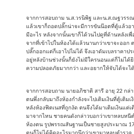
จากการสอบถาม น.ส.วรนิพิฐ และน.ส.ณฐวรรณ สังชม
แล้วเขาก็ถอดปลั๊กน่าจะมีการขันน๊อตที่ตู้แล้วอ
มีอะไร หลังจากนั้นเขาก็ได้วนไปดูที่ด้านหลังเพื
จากที่เข้าไปในห้องได้แล้วนานกว่าเขาจะออก ต
ปลั๊กออกแต่ก็เอาไปไม่ได้ จึงเอาดัมเบลราคาป
อยู่หลังบ้านช่วงนั้นก็ยังไม่มีใครนอนแต่ก็ไม่ได
ความปลอดภัยมากกว่า และอยากให้จับได้จะได้ไม่
จากการสอบถาม นายอภิชาติ สารี อายุ 22 กล่าวว่
ตนพึ่งกลับมาถึงห้องกำลังจะไปเติมเงินที่ตู้เติมเงิ
หลังห้องฟิตเนสที่ถูกงัด ตนจึงได้มาเติมเงินแต่
มาจากไหน ชายคนดังกล่าวบอกว่าเขาหลบหนีตำร
ห้องตน รูปพรรณสันฐานเป็นชายสูงประมาณ 17
ตนก็ไม่ได้คิดอะไรมากนึกว่าเขามาหลบตำรวจ