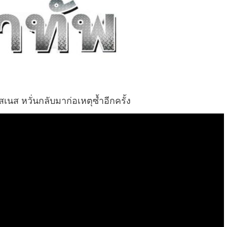
สเนส หวั่นกลับมาก่อเหตุซ้ำอีกครั้ง