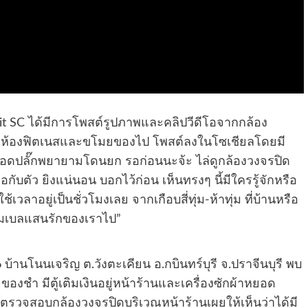
anipit SC ได้มีการโพสต์รูปภาพและคลิปวีดีโอจากกล้อง
างัดห้องฟิตเนสและขโมยของไป โพสต์ลงในโซเชียลโดยมี
นถอดปลั๊กพยายามโดนยก รอก่อนนะจ้ะ ไล่ดูกล้องวงจรปิด
อกับตัว ยิงแน่นอน บอกไว้ก่อน เห็นทรงๆ นี้มีใครรู้จักหรือ
วลาอยู่เป็นชั่วโมงเลย จากเกือบสี่ทุ่ม-ห้าทุ่ม ที่บ้านหรือ
ดัมเบลแสนรักของเราไป”
16 บ้านโนนเจริญ ต.วังตะเคียน อ.กบินทร์บุรี จ.ปราจีนบุรี พบ
ายของชำ มีตู้เติมเงินอยู่หน้าร้านและเครื่องซักผ้าหยอด
ารตรวจสอบกล้องวงจรปิดบริเวณหน้าร้านเผยให้เห็นว่าได้มี