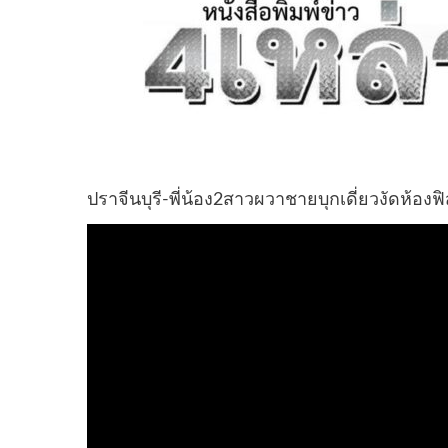
ปราจีนบุรี-พี่น้อง2สาวผวาชายบุกเดี่ยวงัดห้องฟิ