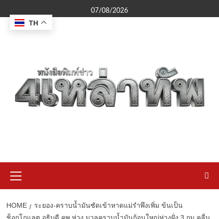
Skip
07/08/2026
to
TH
content
Primary
Menu
HOME
ระยอง-คราบน้ำมันซัดเข้าหาดแม่รำพึงเพิ่ม ข้นเป็น
ช็อกโกแลต อธิบดี คพ.ห่วง มวลคราบน้ำมันก้อนใหญ่ห่างฝั่ง 3 กม.คลื่น