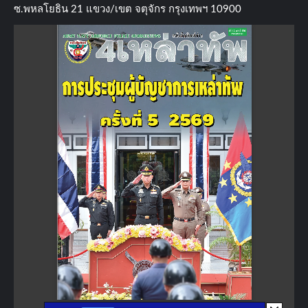
ซ.พหลโยธิน​ 21​ แขวง/เขต​ จตุจักร​ กรุงเทพฯ 10900