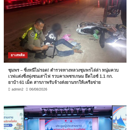
ยาเสพติด
ชุมพร – ซิ่งหนีไม่รอด! ตำรวจทางหลวงชุมพรไล่ล่า หนุ่มควบ
เวฟแต่งซิ่งพุ่งชนเสาไฟ รวบคาเพชรเกษม ยึดไอซ์ 1.1 กก.
ยาบ้า 61 เม็ด สารภาพรับจ้างส่งยานรกให้เครือข่าย
admin2
06/08/2026