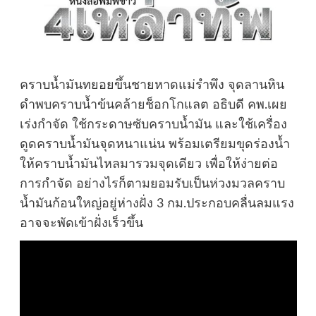
คราบน้ำมันทยอยขึ้นชายหาดแม่รำพึง จุดลานหิน
ดำพบคราบน้ำข้นคล้ายช็อกโกแลต อธิบดี คพ.เผย
เร่งกำจัด ใช้กระดาษซับคราบน้ำมัน และใช้เครื่อง
ดูดคราบน้ำมันจุดหนาแน่น พร้อมเตรียมขุดร่องน้ำ
ให้คราบน้ำมันไหลมารวมจุดเดียว เพื่อให้ง่ายต่อ
การกำจัด อย่างไรก็ตามยอมรับเป็นห่วงมวลคราบ
น้ำมันก้อนใหญ่อยู่ห่างฝั่ง 3 กม.ประกอบคลื่นลมแรง
อาจจะพัดเข้าฝั่งเร็วขึ้น