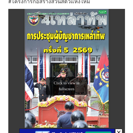
#โครงการก่อสร้างสวนสัตว์แห่งใหม่