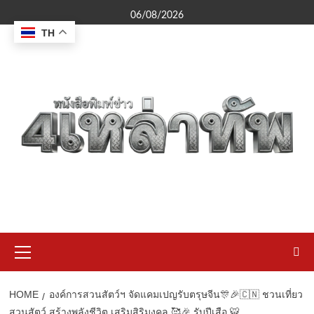
Skip
06/08/2026
to
TH
content
Primary
Menu
HOME
องค์การสวนสัตว์ฯ จัดแคมเปญรับตรุษจีน🎊🎉🇨🇳 ชวนเที่ยว
สวนสัตว์ สร้างพลังชีวิต เสริมสิริมงคล 🥰🎉 รับปีเสือ 🐯