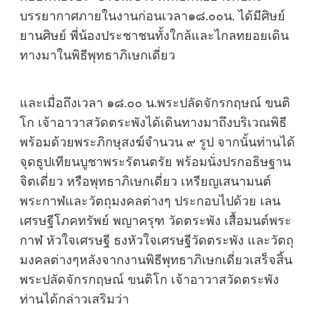
บรรยากาศภายในงานก่อนเวลา๑๘.๐๐น. ได้มีศิษย์
ยานศิษย์ พี่น้องประชาชนทั้งใกล้และไกลทยอยเดิน
ทางมาในพิธีพุทธาภิเษกเดี่ยว
และเมื่อถึงเวลา ๑๘.๐๐ น.พระปลัดจักรกฤษณ์ ขนติ
โก เจ้าอาวาสวัดตระพังได้เดินทางมาถึงบริเวณพิธี
พร้อมด้วยพระภิกษุสงฆ์จำนวน ๙ รูป จากนั้นท่านได้
จุดธูปเทียนบูชาพระรัตนตรัย พร้อมนั่งปรกอธิษฐาน
จิตเดี่ยว หรือพุทธาภิเษกเดี่ยว เหรียญเสนามนต์
พระกาฬและวัตถุมงคลต่างๆ ประกอบไปด้วย เลน
เศรษฐีโภคทรัพย์ พญาครุฑ วัดตระพัง เสื้อมนต์พระ
กาฬ หัวใจเศรษฐี ธงหัวใจเศรษฐีวัดตระพัง และวัตถุ
มงคลต่างๆหลังจากงานพิธีพุทธาภิเษกเดี่ยวเสร็จสิ้น
พระปลัดจักรกฤษณ์ ขนติโก เจ้าอาวาสวัดตระพัง
ท่านได้กล่าวเสริมว่า