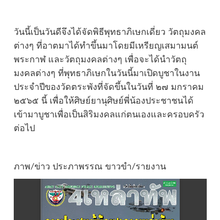
วันนี้เป็นวันดีจึงได้จัดพิธีพุทธาภิเษกเดี่ยว วัตถุมงคล
ต่างๆ ที่อาตมาได้ทำขึ้นมาโดยมีเหรียญเสมามนต์
พระกาฬ และวัตถุมงคลต่างๆ เพื่อจะได้นำวัตถุ
มงคลต่างๆ ที่พุทธาภิเษกในวันนี้มาเปิดบูชาในงาน
ประจำปีของวัดตระพังที่จัดขึ้นในวันที่ ๒๗ มกราคม
๒๕๖๕ นี้ เพื่อให้ศิษย์ยานุศิษย์พี่น้องประชาชนได้
เข้ามาบูชาเพื่อเป็นสิริมงคลแก่ตนเองและครอบครัว
ต่อไป
ภาพ/ข่าว ประภาพรรณ ขาวขำ/รายงาน