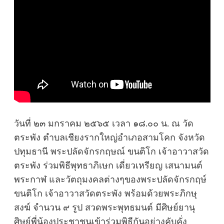
วันที่ ๒๓ มกราคม ๒๕๖๕ เวลา ๑๘.๐๐ น. ณ วัด
ตระพัง ตำบลเชียงรากใหญ่อำเภอสามโคก จังหวัด
ปทุมธานี พระปลัดจักรกฤษณ์ ขนติโก เจ้าอาวาสวัด
ตระพัง ร่วมพิธีพุทธาภิเษก เดี่ยวเหรียญ เสนามนต์
พระกาฬ และวัตถุมงคลต่างๆของพระปลัดจักรกฤษ์
ขนติโก เจ้าอาวาสวัดตระพัง พร้อมด้วยพระภิกษุ
สงฆ์ จำนวน ๙ รูป สวดพระพุทธมนต์ มีศิษย์ยานุ
ศิษย์พี่น้องประชาชนเข้าร่วมพิธีกันอย่างคับคั่ง