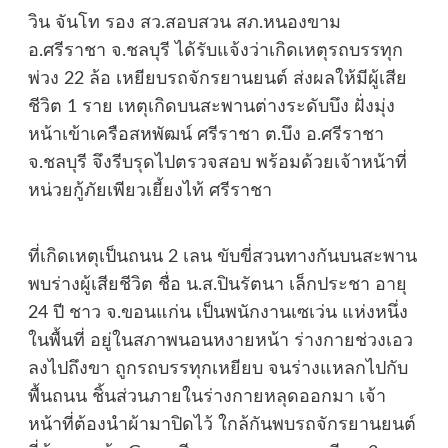
วิน จันโท รอง สว.สอบสวน สภ.หนองขาม
อ.ศรีราชา จ.ชลบุรี ได้รับแจ้งว่าเกิดเหตุรถบรรทุก
พ่วง 22 ล้อ เหยียบรถจักรยานยนต์ ส่งผลให้มีผู้เสีย
ชีวิต 1 ราย เหตุเกิดบนสะพานต่างระดับบึง ฝั่งมุ่ง
หน้าเข้าเครือสหพัฒน์ ศรีราชา ต.บึง อ.ศรีราชา
จ.ชลบุรี จึงรีบรุดไปตรวจสอบ พร้อมด้วยเจ้าหน้าที่
หน่วยกู้ภัยเพียวเยี้ยงไท้ ศรีราชา
ที่เกิดเหตุเป็นถนน 2 เลน ขับขี่สวนทางกันบนสะพาน
พบร่างผู้เสียชีวิต ชื่อ น.ส.ปินรัตนา เล็กประชา อายุ
24 ปี ชาว จ.ขอนแก่น เป็นพนักงานเซเว่น แห่งหนึ่ง
ในพื้นที่ อยู่ในสภาพนอนหงายหน้า ร่างกายช่วงเอว
ลงไปถึงขา ถูกรถบรรทุกเหยียบ จนร่างแหลกไปกับ
พื้นถนน ชิ้นส่วนภายในร่างกายหลุดออกมา เจ้า
หน้าที่ต้องนำผ้ามาปิดไว้ ใกล้กันพบรถจักรยานยนต์