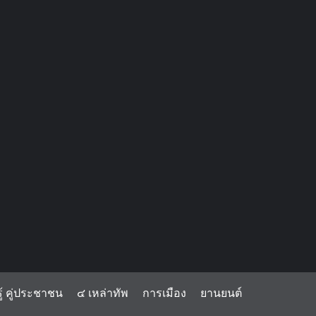
้ คู่ประชาชน
๔ เหล่าทัพ
การเมือง
ยานยนต์