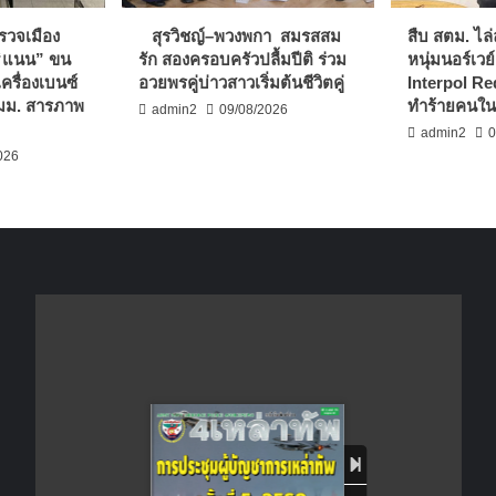
รวจเมือง
สุรวิชญ์–พวงพกา สมรสสม
สืบ สตม. ไล่
 “แนน” ขน
รัก สองครอบครัวปลื้มปีติ ร่วม
หนุ่มนอร์เวย
เครื่องเบนซ์
อวยพรคู่บ่าวสาวเริ่มต้นชีวิตคู่
Interpol Red
 มม. สารภาพ
ทำร้ายคนใน
admin2
09/08/2026
admin2
0
026