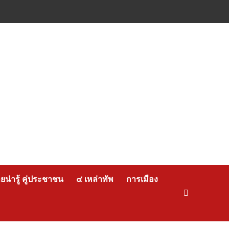
น่ารู้ คู่ประชาชน
๔ เหล่าทัพ
การเมือง