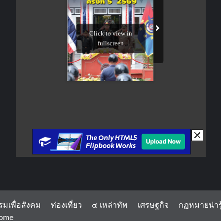
รมเพื่อสังคม
ท่องเที่ยว
๔ เหล่าทัพ
เศรษฐกิจ
กฏหมายน่ารู
ome