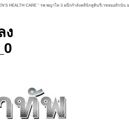
EN’S HEALTH CARE ” รพ.พญาไท 3 ผนึกกำลังคลินิกสูตินรีเวชหมอถิรนัน
ลง
_0