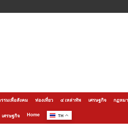
กรรมเพื่อสังคม
ท่องเที่ยว
๔ เหล่าทัพ
เศรษฐกิจ
กฏหมาย
Home
เศรษฐกิจ
TH