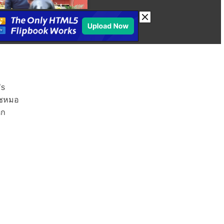
’s
เวชหมอ
ตก