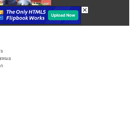
’s
เวชหมอ
ตก