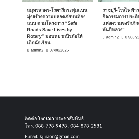
สมุทรสาคร-โรตารีกระทุ่มแบน
ราชบุรี-โรงไฟฟ้ารา
มุ่งสร้างความปลอดภัยบนท้อง
กิจกรรมการประดิษ
ถนน ตามโครงการ “Safe
แห่งความจงรักภัก
Roads Save Lives by
พันปีหลวง”
Rotary” มอบหมวกนิรภัยให้
admin2
07/08/2
เด็กนักเรียน
admin2
07/08/2026
ติดต่อ​ โฆษณา​ ประชาสัมพันธ์
โทร​. 088-798-9498 , 084-878-2581
E.mail:
kjinaon@gmail.com