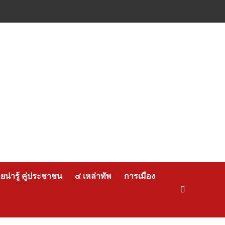
น่ารู้ คู่ประชาชน
๔ เหล่าทัพ
การเมือง