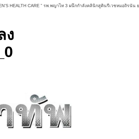
EN’S HEALTH CARE ” รพ.พญาไท 3 ผนึกกำลังคลินิกสูตินรีเวชหมอถิรนัน
ลง
_0