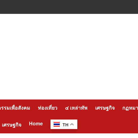
กรรมเพื่อสังคม
ท่องเที่ยว
๔ เหล่าทัพ
เศรษฐกิจ
กฏหมาย
Home
เศรษฐกิจ
TH